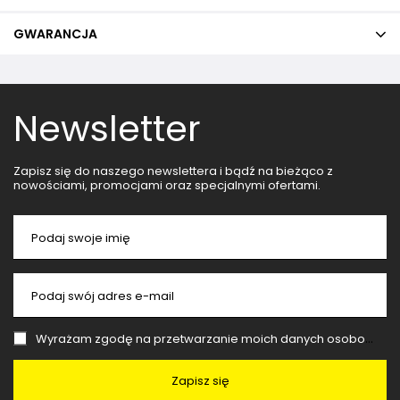
GWARANCJA
Newsletter
Zapisz się do naszego newslettera i bądź na bieżąco z
nowościami, promocjami oraz specjalnymi ofertami.
Podaj swoje imię
Podaj swój adres e-mail
Wyrażam zgodę na przetwarzanie moich danych osobowych (adres e-mail) na potrzeby wysyłki newslettera z informacją handlową (marketing). Więcej w
Zapisz się