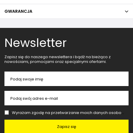
GWARANCJA
Newsletter
Zapisz się do naszego newslettera i bądź na bieżąco z
nowościami, promocjami oraz specjalnymi ofertami.
Podaj swoje imię
Podaj swój adres e-mail
Wyrażam zgodę na przetwarzanie moich danych osobowych (adres e-mail) na potrzeby wysyłki newslettera z informacją handlową (marketing). Więcej w
Zapisz się