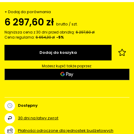
+ Dodaj do porównania
6 297,60 zł
brutto
/
szt.
Najniższa cena z 30 dni przed obniżką:
6 297,60 zł
Cena regularna:
6 654,30 zł
-5%
Dodaj do koszyka
Możesz kupić także poprzez:
Dostępny
30
dni na łatwy zwrot
Płatności odroczone dla jednostek budżetowych