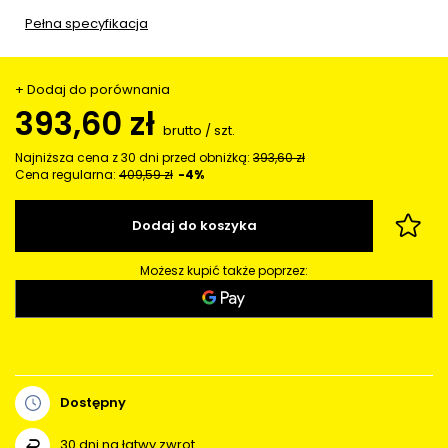
Pełna specyfikacja
+ Dodaj do porównania
393,60 zł
brutto
/
szt.
Najniższa cena z 30 dni przed obniżką:
393,60 zł
Cena regularna:
409,59 zł
-4%
Dodaj do koszyka
Możesz kupić także poprzez:
Dostępny
30
dni na łatwy zwrot