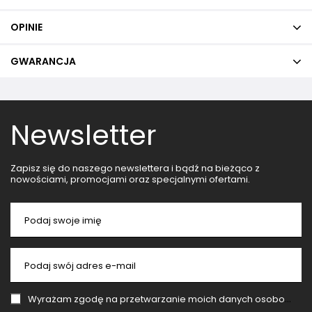
OPINIE
GWARANCJA
Newsletter
Zapisz się do naszego newslettera i bądź na bieżąco z
nowościami, promocjami oraz specjalnymi ofertami.
Podaj swoje imię
Podaj swój adres e-mail
Wyrażam zgodę na przetwarzanie moich danych osobowych (adres e-mail) na potrzeby wysyłki newslettera z informacją handlową (marketing). Więcej w