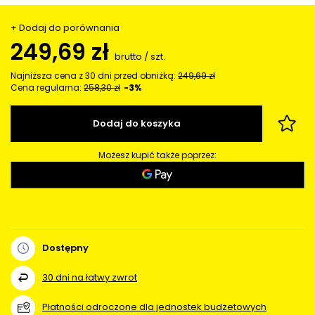
+ Dodaj do porównania
249,69 zł
brutto
/
szt.
Najniższa cena z 30 dni przed obniżką:
249,69 zł
Cena regularna:
258,30 zł
-3%
Dodaj do koszyka
Możesz kupić także poprzez:
Dostępny
30
dni na łatwy zwrot
Płatności odroczone dla jednostek budżetowych