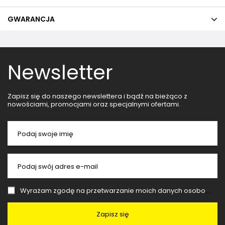
GWARANCJA
Newsletter
Zapisz się do naszego newslettera i bądź na bieżąco z
nowościami, promocjami oraz specjalnymi ofertami.
Podaj swoje imię
Podaj swój adres e-mail
Wyrażam zgodę na przetwarzanie moich danych osobowych (adres e-mail) na potrzeby wysyłki newslettera z informacją handlową (marketing). Więcej w
Zapisz się