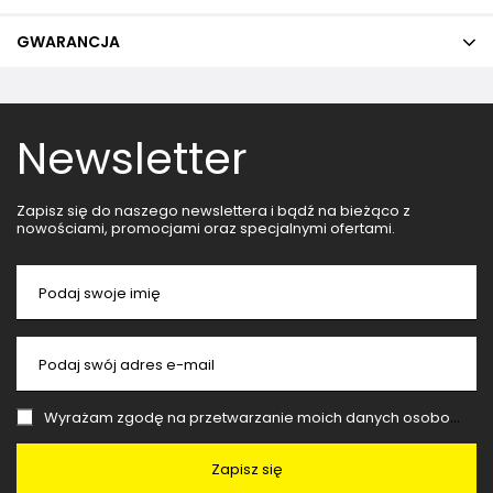
GWARANCJA
Newsletter
Zapisz się do naszego newslettera i bądź na bieżąco z
nowościami, promocjami oraz specjalnymi ofertami.
Podaj swoje imię
Podaj swój adres e-mail
Wyrażam zgodę na przetwarzanie moich danych osobowych (adres e-mail) na potrzeby wysyłki newslettera z informacją handlową (marketing). Więcej w
Zapisz się