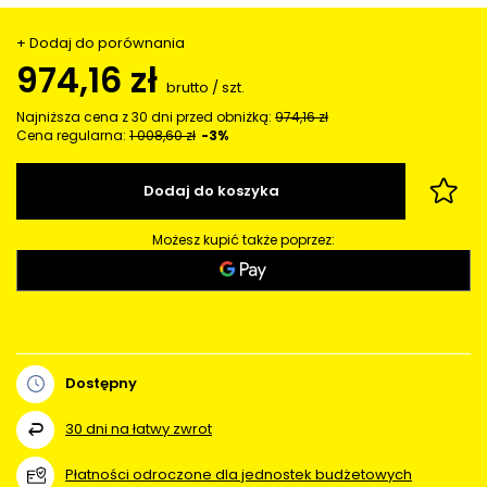
+ Dodaj do porównania
974,16 zł
brutto
/
szt.
Najniższa cena z 30 dni przed obniżką:
974,16 zł
Cena regularna:
1 008,60 zł
-3%
Dodaj do koszyka
Możesz kupić także poprzez:
Dostępny
30
dni na łatwy zwrot
Płatności odroczone dla jednostek budżetowych