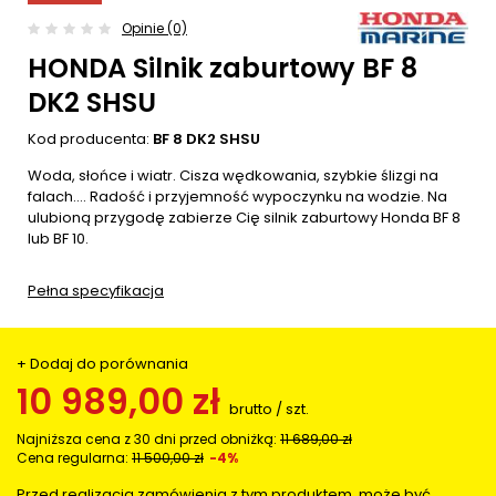
Opinie (0)
HONDA Silnik zaburtowy BF 8
DK2 SHSU
Kod producenta:
BF 8 DK2 SHSU
Woda, słońce i wiatr. Cisza wędkowania, szybkie ślizgi na
falach…. Radość i przyjemność wypoczynku na wodzie. Na
ulubioną przygodę zabierze Cię silnik zaburtowy Honda BF 8
lub BF 10.
Pełna specyfikacja
+ Dodaj do porównania
10 989,00 zł
brutto
/
szt.
Najniższa cena z 30 dni przed obniżką:
11 689,00 zł
Cena regularna:
11 500,00 zł
-4%
Przed realizacją zamówienia z tym produktem, może być