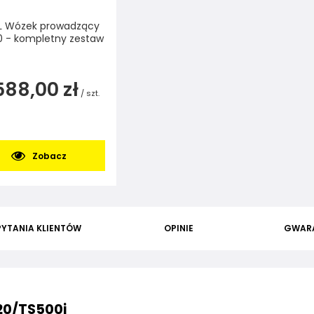
L Wózek prowadzący
0 - kompletny zestaw
588,00 zł
/
szt.
Zobacz
PYTANIA KLIENTÓW
OPINIE
GWAR
20/TS500i