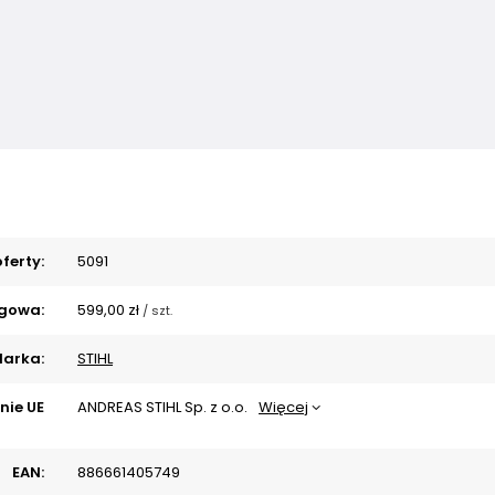
ferty:
5091
gowa:
599,00 zł
/
szt.
arka:
STIHL
nie UE
ANDREAS STIHL Sp. z o.o.
Więcej
EAN:
886661405749