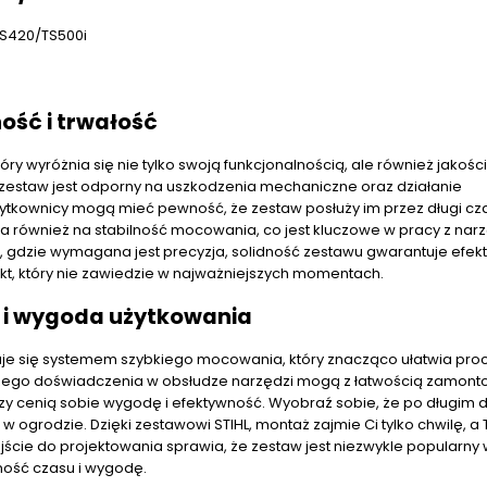
TS420/TS500i
ść i trwałość
ry wyróżnia się nie tylko swoją funkcjonalnością, ale również jakośc
, zestaw jest odporny na uszkodzenia mechaniczne oraz działanie
ytkownicy mogą mieć pewność, że zestaw posłuży im przez długi cz
 również na stabilność mocowania, co jest kluczowe w pracy z nar
, gdzie wymagana jest precyzja, solidność zestawu gwarantuje efek
kt, który nie zawiedzie w najważniejszych momentach.
 i wygoda użytkowania
je się systemem szybkiego mocowania, który znacząco ułatwia pro
z dużego doświadczenia w obsłudze narzędzi mogą z łatwością zamon
órzy cenią sobie wygodę i efektywność. Wyobraź sobie, że po długim 
grodzie. Dzięki zestawowi STIHL, montaż zajmie Ci tylko chwilę, a 
jście do projektowania sprawia, że zestaw jest niezwykle popularny
ność czasu i wygodę.