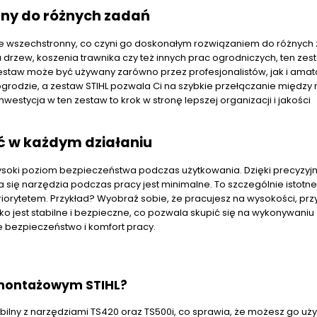
ny do różnych zadań
le wszechstronny, co czyni go doskonałym rozwiązaniem do różnych
 drzew, koszenia trawnika czy też innych prac ogrodniczych, ten zes
zestaw może być używany zarówno przez profesjonalistów, jak i amat
rodzie, a zestaw STIHL pozwala Ci na szybkie przełączanie między 
westycja w ten zestaw to krok w stronę lepszej organizacji i jakości
ć w każdym działaniu
soki poziom bezpieczeństwa podczas użytkowania. Dzięki precyzy
ię narzędzia podczas pracy jest minimalne. To szczególnie istotn
riorytetem. Przykład? Wyobraź sobie, że pracujesz na wysokości, prz
ko jest stabilne i bezpieczne, co pozwala skupić się na wykonywaniu
e bezpieczeństwo i komfort pracy.
 montażowym STIHL?
ilny z narzędziami TS420 oraz TS500i, co sprawia, że możesz go u