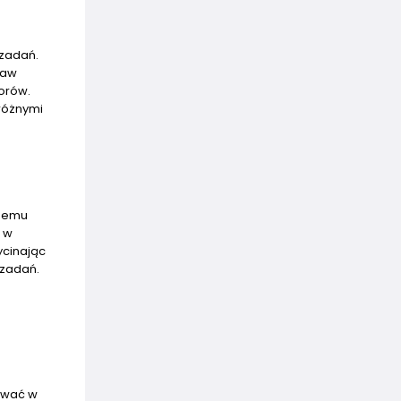
 zadań.
taw
orów.
różnymi
jnemu
e w
ycinając
 zadań.
żywać w