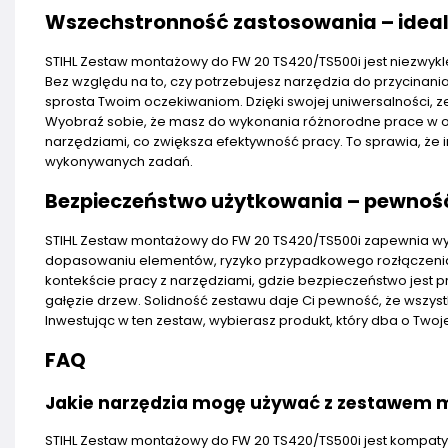
Wszechstronność zastosowania – ideal
STIHL Zestaw montażowy do FW 20 TS420/TS500i jest niezwyk
Bez względu na to, czy potrzebujesz narzędzia do przycinania
sprosta Twoim oczekiwaniom. Dzięki swojej uniwersalności, 
Wyobraź sobie, że masz do wykonania różnorodne prace w og
narzędziami, co zwiększa efektywność pracy. To sprawia, że in
wykonywanych zadań.
Bezpieczeństwo użytkowania – pewnoś
STIHL Zestaw montażowy do FW 20 TS420/TS500i zapewnia wy
dopasowaniu elementów, ryzyko przypadkowego rozłączenia s
kontekście pracy z narzędziami, gdzie bezpieczeństwo jest p
gałęzie drzew. Solidność zestawu daje Ci pewność, że wszyst
Inwestując w ten zestaw, wybierasz produkt, który dba o Twoj
FAQ
Jakie narzędzia mogę używać z zestawem
STIHL Zestaw montażowy do FW 20 TS420/TS500i jest kompatyb