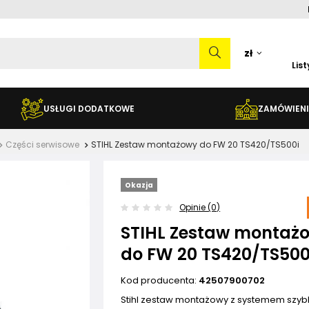
zł
Lis
USŁUGI DODATKOWE
ZAMÓWIENI
Części serwisowe
STIHL Zestaw montażowy do FW 20 TS420/TS500i
Okazja
Opinie (0)
STIHL Zestaw montaż
do FW 20 TS420/TS500
Kod producenta:
42507900702
Stihl zestaw montażowy z systemem szyb