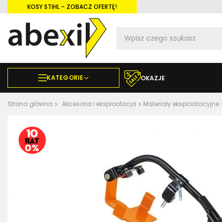
KOSY STIHL – ZOBACZ OFERTĘ!
KATEGORIE
OKAZJE
Strona główna
Akcesoria i eksploatacja
Materiały eksploatacyjne