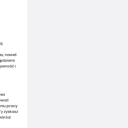
ią
as, nawet
zędziami
tywność i
ces
tować
dniu pracy
Ty zyskasz
 wśród