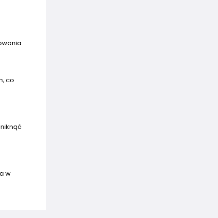
kowania.
h, co
uniknąć
ia w