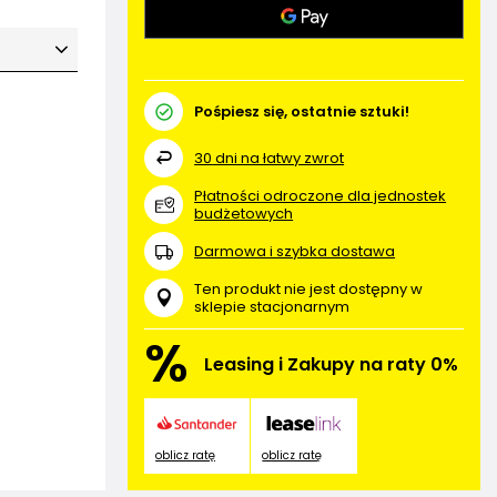
Pośpiesz się, ostatnie sztuki!
30
dni na łatwy zwrot
Płatności odroczone dla jednostek
budżetowych
Darmowa i szybka dostawa
Ten produkt nie jest dostępny w
sklepie stacjonarnym
%
Leasing i Zakupy na raty 0%
oblicz ratę
oblicz ratę