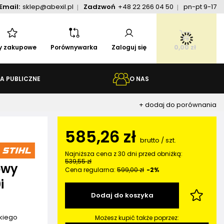
Email:
sklep@abexil.pl
Zadzwoń
+48 22 266 04 50
pn-pt 9-17
ty zakupowe
Porównywarka
Zaloguj się
0,00 zł
A PUBLICZNE
O NAS
+ dodaj do porównania
585,26 zł
brutto
/
szt.
Najniższa cena z 30 dni przed obniżką:
539,55 zł
owy
Cena regularna:
599,00 zł
-2%
i
Dodaj do koszyka
kiego
Możesz kupić także poprzez: