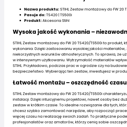
Nazwa produktu:
STIHL Zestaw montażowy do FW 20 
Pasuje do:
TS420 | TS500i
Produkt:
Akcesoria Stihl
Wysoka jakość wykonania – niezawodno
STIHL Zestaw montażowy do FW 20 TS420/TS500i to produkt, któ
wykonania. Dzięki zastosowaniu wysokiej jakości materiałów
niekorzystnych warunków atmosferycznych. To sprawia, że uż
w intensywnym użytkowaniu. Wytrzymałość materiałów wpływa
STIHL. Przykładowo, podczas prac w ogrodzie czy na budowie
bezpieczeństwo. Wybierając ten zestaw, inwestujesz w produ
Łatwość montażu – oszczędność czasu
STIHL Zestaw montażowy do FW 20 TS420/TS500i charakteryzu
instalacji. Dzięki intuicyjnemu projektowi, nawet osoby be
zestaw w krótkim czasie. To idealne rozwiązanie dla tych, kt
chcesz szybko zamontować narzędzie, aby rozpocząć prace w o
więcej czasu na realizację swoich zadań. To praktyczne pode
profesjonalistów oraz amatorów, którzy cenią sobie oszczęd