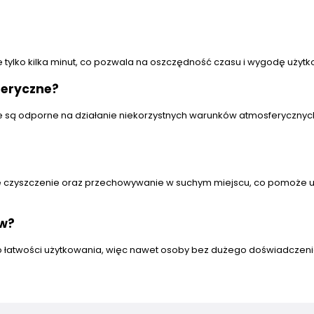
uje tylko kilka minut, co pozwala na oszczędność czasu i wygodę użyt
feryczne?
óre są odporne na działanie niekorzystnych warunków atmosferycznyc
ne czyszczenie oraz przechowywanie w suchym miejscu, co pomoże 
w?
 o łatwości użytkowania, więc nawet osoby bez dużego doświadczen