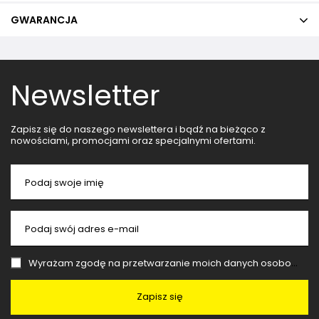
GWARANCJA
Newsletter
Zapisz się do naszego newslettera i bądź na bieżąco z
nowościami, promocjami oraz specjalnymi ofertami.
Podaj swoje imię
Podaj swój adres e-mail
Wyrażam zgodę na przetwarzanie moich danych osobowych (adres e-mail) na potrzeby wysyłki newslettera z informacją handlową (marketing). Więcej w
Zapisz się