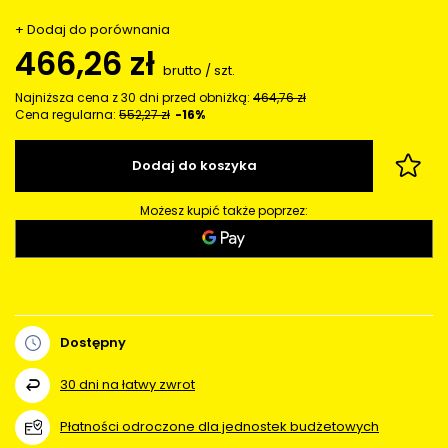
+ Dodaj do porównania
466,26 zł
brutto
/
szt.
Najniższa cena z 30 dni przed obniżką:
464,76 zł
Cena regularna:
552,27 zł
-16%
Dodaj do koszyka
Możesz kupić także poprzez:
Dostępny
30
dni na łatwy zwrot
Płatności odroczone dla jednostek budżetowych