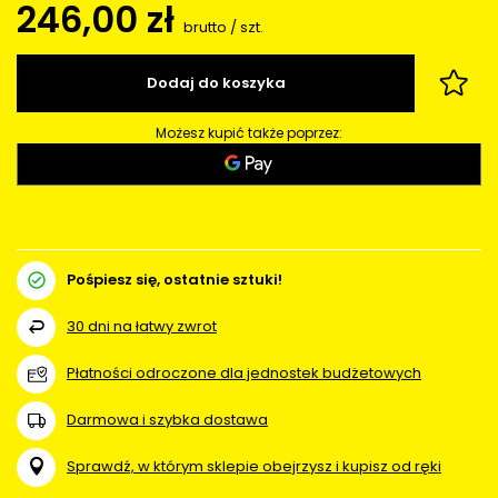
246,00 zł
brutto
/
szt.
Dodaj do koszyka
Możesz kupić także poprzez:
Pośpiesz się, ostatnie sztuki!
30
dni na łatwy zwrot
Płatności odroczone dla jednostek budżetowych
Darmowa i szybka dostawa
Sprawdź, w którym sklepie obejrzysz i kupisz od ręki