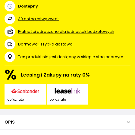
Dostępny
30
dni na łatwy zwrot
Płatności odroczone dla jednostek budżetowych
Darmowa i szybka dostawa
Ten produkt nie jest dostępny w sklepie stacjonarnym
%
Leasing i Zakupy na raty 0%
oblicz ratę
oblicz ratę
OPIS