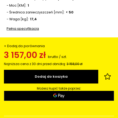
- Moc [KM]
1
- Średnica zanieczyszczeń [mm]
< 50
- Waga [kg]
17,4
Pełna specyfikacja
+ Dodaj do porównania
3 157,00 zł
brutto
/
szt.
Najniższa cena z 30 dni przed obniżką:
3 158,00 zł
Dodaj do koszyka
Możesz kupić także poprzez: