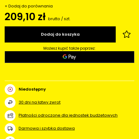
+ Dodaj do porównania
209,10 zł
brutto
/
szt.
Dodaj do koszyka
Możesz kupić także poprzez:
Niedostępny
30
dni na łatwy zwrot
Płatności odroczone dla jednostek budżetowych
Darmowa i szybka dostawa