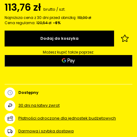
113,76 zł
brutto
/
szt.
Najniższa cena z 30 dni przed obniżką:
113,00 zł
Cena regularna:
120,54 zł
-6%
Dodaj do koszyka
Możesz kupić także poprzez:
Dostępny
30
dni na łatwy zwrot
Płatności odroczone dla jednostek budżetowych
Darmowa i szybka dostawa