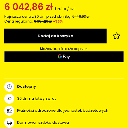
6 042,86 zł
brutto
/
szt.
Najniższa cena z 30 dni przed obniżką:
6 146,93 zł
Cena regularna:
9 397,20 zł
-36%
Dodaj do koszyka
Możesz kupić także poprzez:
Dostępny
30
dni na łatwy zwrot
Płatności odroczone dla jednostek budżetowych
Darmowa i szybka dostawa