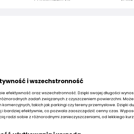
ktywność i wszechstronność
obie efektywność oraz wszechstronność. Dzięki swojej długości wyno
różnorodnych zadań związanych z czyszczeniem powierzchni. Możes
omercyjnych, takich jak parkingi czy tereny przemysłowe. Dzięki du
j i bardziej efektywnie, co pozwala zaoszczędzić cenny czas. Wypo
cią radzi sobie z różnorodnymi zanieczyszczeniami, od lekkiego kur