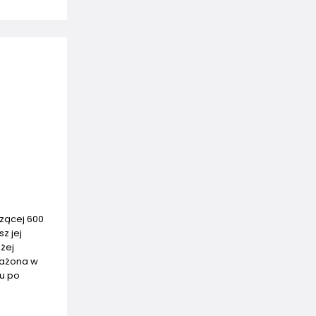
szącej 600
z jej
żej
sażona w
zu po