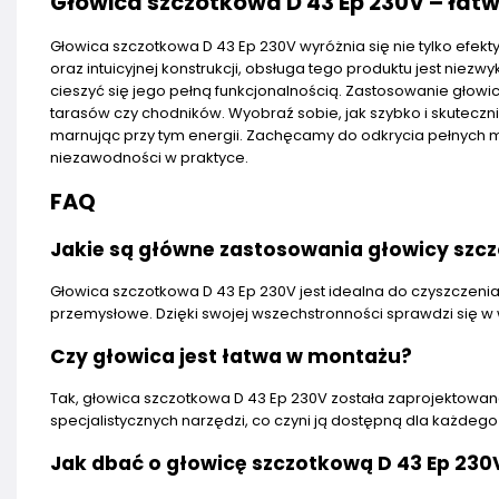
Głowica szczotkowa D 43 Ep 230V – łat
Głowica szczotkowa D 43 Ep 230V wyróżnia się nie tylko efek
oraz intuicyjnej konstrukcji, obsługa tego produktu jest nie
cieszyć się jego pełną funkcjonalnością. Zastosowanie głowi
tarasów czy chodników. Wyobraź sobie, jak szybko i skutecznie
marnując przy tym energii. Zachęcamy do odkrycia pełnych moż
niezawodności w praktyce.
FAQ
Jakie są główne zastosowania głowicy szcz
Głowica szczotkowa D 43 Ep 230V jest idealna do czyszczenia 
przemysłowe. Dzięki swojej wszechstronności sprawdzi się w
Czy głowica jest łatwa w montażu?
Tak, głowica szczotkowa D 43 Ep 230V została zaprojektowana
specjalistycznych narzędzi, co czyni ją dostępną dla każdego
Jak dbać o głowicę szczotkową D 43 Ep 230