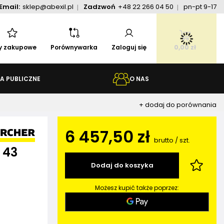
Email:
sklep@abexil.pl
Zadzwoń
+48 22 266 04 50
pn-pt 9-17
ty zakupowe
Porównywarka
Zaloguj się
0,00 zł
A PUBLICZNE
O NAS
+ dodaj do porównania
6 457,50 zł
brutto
/
szt.
 43
Dodaj do koszyka
Możesz kupić także poprzez: