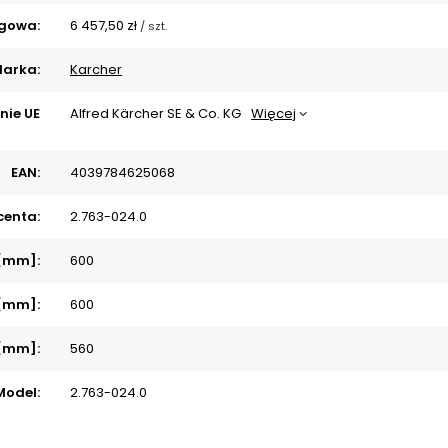
gowa:
6 457,50 zł
/
szt.
arka:
Karcher
nie UE
Alfred Kärcher SE & Co. KG
Więcej
EAN:
4039784625068
centa:
2.763-024.0
 [mm]:
600
 [mm]:
600
 [mm]:
560
Model:
2.763-024.0