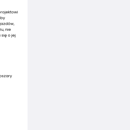
projektowi
aby
djazdów,
u, nie
się o jej
obszary