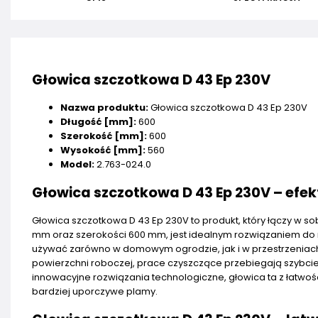
Głowica szczotkowa D 43 Ep 230V
Nazwa produktu:
Głowica szczotkowa D 43 Ep 230V
Długość [mm]:
600
Szerokość [mm]:
600
Wysokość [mm]:
560
Model:
2.763-024.0
Głowica szczotkowa D 43 Ep 230V – efe
Głowica szczotkowa D 43 Ep 230V to produkt, który łączy w s
mm oraz szerokości 600 mm, jest idealnym rozwiązaniem do 
używać zarówno w domowym ogrodzie, jak i w przestrzeniach k
powierzchni roboczej, prace czyszczące przebiegają szybcie
innowacyjne rozwiązania technologiczne, głowica ta z łatwoś
bardziej uporczywe plamy.