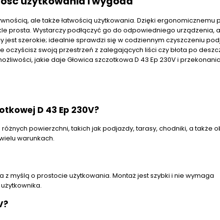
wość użytkowania i wygoda
tywnością, ale także łatwością użytkowania. Dzięki ergonomicznemu 
zwykle prosta. Wystarczy podłączyć go do odpowiedniego urządzenia, 
cy jest szerokie; idealnie sprawdzi się w codziennym czyszczeniu po
 oczyścisz swoją przestrzeń z zalegających liści czy błota po deszcz
liwości, jakie daje Głowica szczotkowa D 43 Ep 230V i przekonania 
otkowej D 43 Ep 230V?
różnych powierzchni, takich jak podjazdy, tarasy, chodniki, a także 
 wielu warunkach.
 z myślą o prostocie użytkowania. Montaż jest szybki i nie wymaga
 użytkownika.
V?