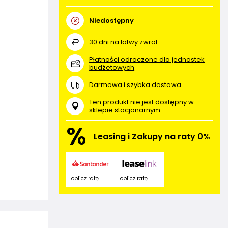
Niedostępny
30
dni na łatwy zwrot
Płatności odroczone dla jednostek
budżetowych
Darmowa i szybka dostawa
Ten produkt nie jest dostępny w
sklepie stacjonarnym
%
Leasing i Zakupy na raty 0%
oblicz ratę
oblicz ratę