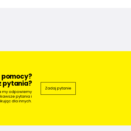
z pomocy?
 pytania?
Zadaj pytanie
 a my odpowiemy
ekawsze pytania i
kując dla innych.