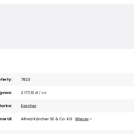
ferty:
7823
gowa:
2 177,10 zł
/
szt.
arka:
Karcher
nie UE
Alfred Kärcher SE & Co. KG
Więcej