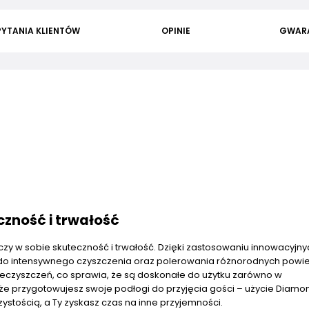
PYTANIA KLIENTÓW
OPINIE
GWAR
czność i trwałość
ączy w sobie skuteczność i trwałość. Dzięki zastosowaniu innowacyjny
do intensywnego czyszczenia oraz polerowania różnorodnych powie
ieczyszczeń, co sprawia, że są doskonałe do użytku zarówno w
że przygotowujesz swoje podłogi do przyjęcia gości – użycie Diam
zystością, a Ty zyskasz czas na inne przyjemności.