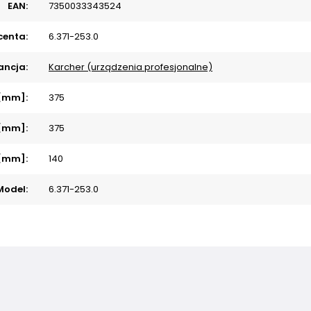
EAN:
7350033343524
centa:
6.371-253.0
ncja:
Karcher (urządzenia profesjonalne)
 [mm]:
375
 [mm]:
375
 [mm]:
140
Model:
6.371-253.0