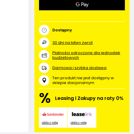
Dostępny
30
dni na łatwy zwrot
Płatności odroczone dla jednostek
budżetowych
Darmowa i szybka dostawa
Ten produkt nie jest dostępny w
sklepie stacjonarnym
%
Leasing i Zakupy na raty 0%
oblicz ratę
oblicz ratę