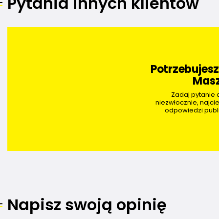
Pytania innych klientów
Potrzebujes
Masz
Zadaj pytanie
niezwłocznie, najci
odpowiedzi publi
Napisz swoją opinię