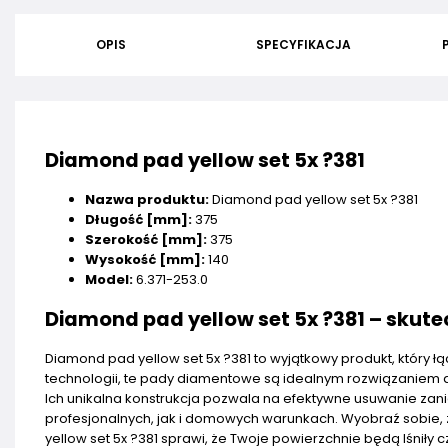
OPIS
SPECYFIKACJA
Diamond pad yellow set 5x ?381
Nazwa produktu:
Diamond pad yellow set 5x ?381
Długość [mm]:
375
Szerokość [mm]:
375
Wysokość [mm]:
140
Model:
6.371-253.0
Diamond pad yellow set 5x ?381 – skute
Diamond pad yellow set 5x ?381 to wyjątkowy produkt, który ł
technologii, te pady diamentowe są idealnym rozwiązaniem 
Ich unikalna konstrukcja pozwala na efektywne usuwanie zan
profesjonalnych, jak i domowych warunkach. Wyobraź sobie, 
yellow set 5x ?381 sprawi, że Twoje powierzchnie będą lśniły c