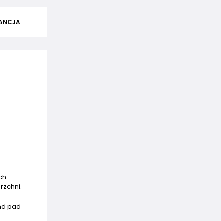
ANCJA
ch
rzchni.
ond pad