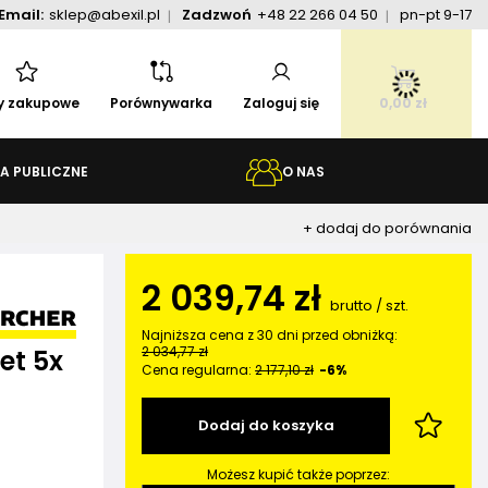
Email:
sklep@abexil.pl
Zadzwoń
+48 22 266 04 50
pn-pt 9-17
ty zakupowe
Porównywarka
Zaloguj się
0,00 zł
A PUBLICZNE
O NAS
+ dodaj do porównania
2 039,74 zł
brutto
/
szt.
Najniższa cena z 30 dni przed obniżką:
2 034,77 zł
et 5x
Cena regularna:
2 177,10 zł
-6%
Dodaj do koszyka
Możesz kupić także poprzez: