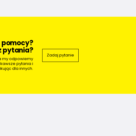
z pomocy?
 pytania?
Zadaj pytanie
 a my odpowiemy
ekawsze pytania i
kując dla innych.