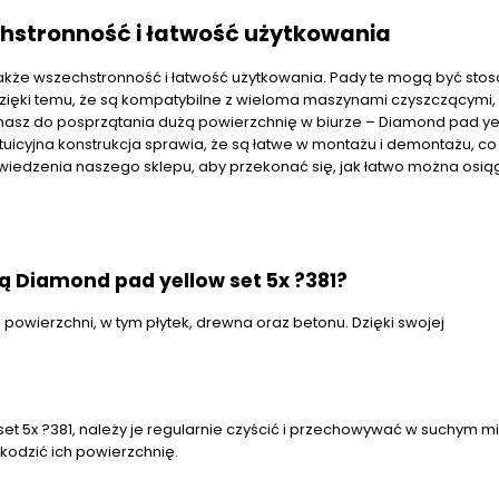
chstronność i łatwość użytkowania
e także wszechstronność i łatwość użytkowania. Pady te mogą być st
. Dzięki temu, że są kompatybilne z wieloma maszynami czyszczącymi
masz do posprzątania dużą powierzchnię w biurze – Diamond pad ye
intuicyjna konstrukcja sprawia, że są łatwe w montażu i demontażu, co
iedzenia naszego sklepu, aby przekonać się, jak łatwo można osi
 Diamond pad yellow set 5x ?381?
powierzchni, w tym płytek, drewna oraz betonu. Dzięki swojej
t 5x ?381, należy je regularnie czyścić i przechowywać w suchym mi
kodzić ich powierzchnię.