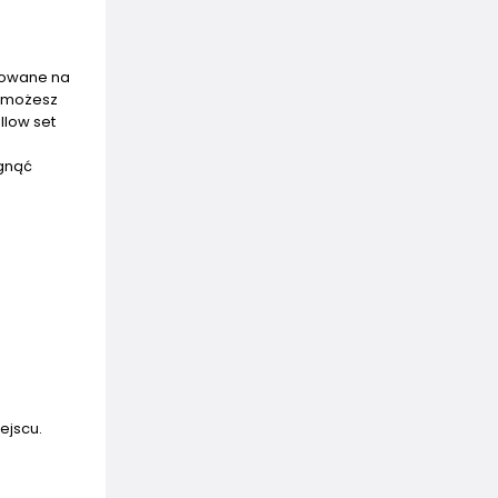
osowane na
, możesz
llow set
ągnąć
ejscu.