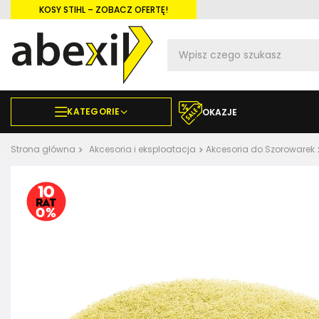
KOSY STIHL – ZOBACZ OFERTĘ!
KATEGORIE
OKAZJE
Strona główna
Akcesoria i eksploatacja
Akcesoria do Szorowarek