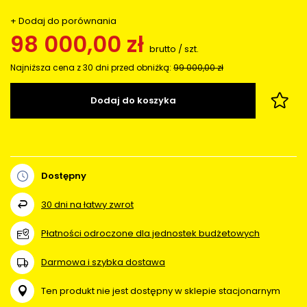
+ Dodaj do porównania
98 000,00 zł
brutto
/
szt.
Najniższa cena z 30 dni przed obniżką:
99 000,00 zł
Dodaj do koszyka
Dostępny
30
dni na łatwy zwrot
Płatności odroczone dla jednostek budżetowych
Darmowa i szybka dostawa
Ten produkt nie jest dostępny w sklepie stacjonarnym