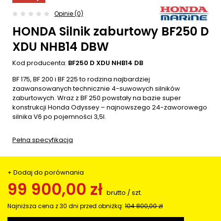
Opinie (0)
HONDA Silnik zaburtowy BF250 D
XDU NHB14 DBW
Kod producenta:
BF250 D XDU NHB14 DB
BF 175, BF 200 i BF 225 to rodzina najbardziej
zaawansowanych technicznie 4-suwowych silników
zaburtowych. Wraz z BF 250 powstały na bazie super
konstrukcji Honda Odyssey – najnowszego 24-zaworowego
silnika V6 po pojemności 3,5l.
Pełna specyfikacja
+ Dodaj do porównania
99 900,00 zł
brutto
/
szt.
Najniższa cena z 30 dni przed obniżką:
104 800,00 zł