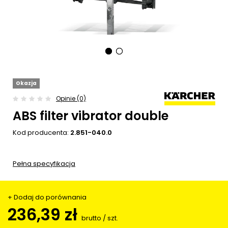
Okazja
Opinie (0)
ABS filter vibrator double
Kod producenta:
2.851-040.0
Pełna specyfikacja
+ Dodaj do porównania
236,39 zł
brutto
/
szt.