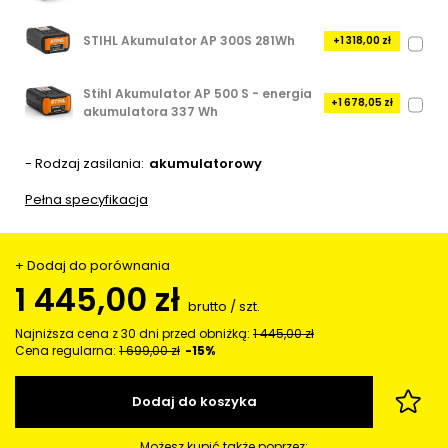
STIHL Akumulator AP 300S 281Wh
+1 318,00 zł
Stihl Akumulator AP 500 S - energia
+1 678,05 zł
akumulatora 337 Wh
- Rodzaj zasilania
akumulatorowy
Pełna specyfikacja
+ Dodaj do porównania
1 445,00 zł
brutto
/
szt.
Najniższa cena z 30 dni przed obniżką:
1 445,00 zł
Cena regularna:
1 699,00 zł
-15%
Dodaj do koszyka
Możesz kupić także poprzez: