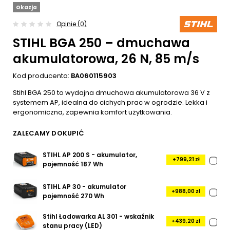
Okazja
Opinie (0)
STIHL BGA 250 – dmuchawa
akumulatorowa, 26 N, 85 m/s
Kod producenta:
BA060115903
Stihl BGA 250 to wydajna dmuchawa akumulatorowa 36 V z
systemem AP, idealna do cichych prac w ogrodzie. Lekka i
ergonomiczna, zapewnia komfort użytkowania.
ZALECAMY DOKUPIĆ
STIHL AP 200 S - akumulator,
+799,21 zł
pojemność 187 Wh
STIHL AP 30 - akumulator
+988,00 zł
pojemność 270 Wh
Stihl Ładowarka AL 301 - wskaźnik
+439,20 zł
stanu pracy (LED)