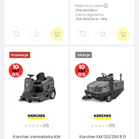
Najniższa cena:
758 457,98 zł
Cena regularna:
758 458,00 zł
-0%
Promocja
Okazja
0
0
(
)
(
)
Karcher zamiatarka KM
Karcher KM 120/250 R D