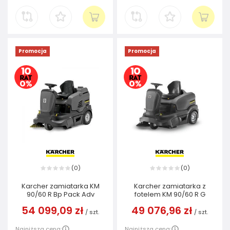
Promocja
Promocja
0
0
(
)
(
)
Karcher zamiatarka KM
Karcher zamiatarka z
90/60 R Bp Pack Adv
fotelem KM 90/60 R G
54 099,09 zł
49 076,96 zł
/
szt.
/
szt.
Najniższa cena:
Najniższa cena: