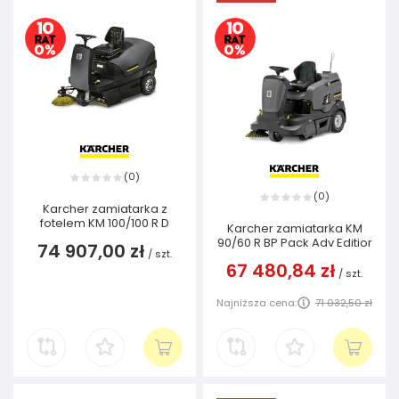
0
(
)
0
(
)
Karcher zamiatarka z
fotelem KM 100/100 R D
Karcher zamiatarka KM
90/60 R BP Pack Adv Editior
74 907,00 zł
/
szt.
67 480,84 zł
/
szt.
Najniższa cena:
71 032,50 zł