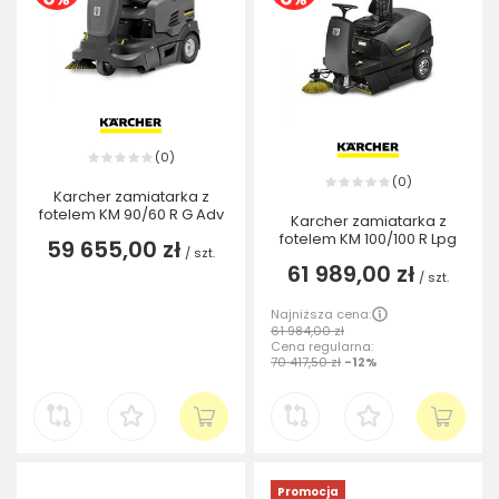
0
(
)
0
(
)
Karcher zamiatarka z
fotelem KM 90/60 R G Adv
Karcher zamiatarka z
fotelem KM 100/100 R Lpg
59 655,00 zł
/
szt.
61 989,00 zł
/
szt.
Najniższa cena:
61 984,00 zł
Cena regularna:
70 417,50 zł
-12%
Promocja