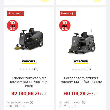
Promocja
Promocja
0
0
(
)
(
)
Karcher zamiatarka z
Karcher zamiatarka z
fotelem KM 100/100 R Bp
fotelem KM 90/60 R G Adv
Pack
92 190,96 zł
60 119,29 zł
/
szt.
/
szt.
Najniższa cena:
Najniższa cena:
128 043,00 zł
63 283,50 zł