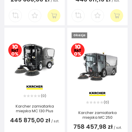
/
szt.
/
szt.
Okazja
0
(
)
0
(
)
Karcher zamiatarka
miejska MC 130 Plus
Karcher zamiatarka
miejska MC 250
445 875,00 zł
/
szt.
758 457,98 zł
/
szt.