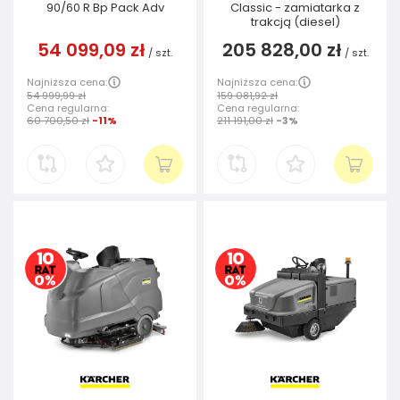
90/60 R Bp Pack Adv
Classic - zamiatarka z
trakcją (diesel)
54 099,09 zł
205 828,00 zł
/
szt.
/
szt.
Najniższa cena:
Najniższa cena:
54 999,99 zł
159 081,92 zł
Cena regularna:
Cena regularna:
60 700,50 zł
-11%
211 191,00 zł
-3%