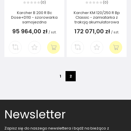
0
0
(
)
(
)
Karcher B 200 R Bc
Karcher KM 120/250 R Bp
Dose+D110 - szorowarka
Classic - zamiatarka z
samojezdna
trakcją akumulatorowa
95 964,00 zł
172 071,00 zł
/
szt.
/
szt.
1
2
Newsletter
Zapisz się do naszego newslettera i bądź na bieżąco z