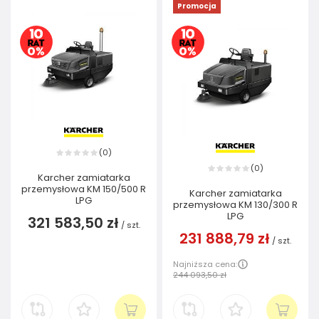
Promocja
0
(
)
0
(
)
Karcher zamiatarka
przemysłowa KM 150/500 R
Karcher zamiatarka
LPG
przemysłowa KM 130/300 R
LPG
321 583,50 zł
/
szt.
231 888,79 zł
/
szt.
Najniższa cena:
244 093,50 zł