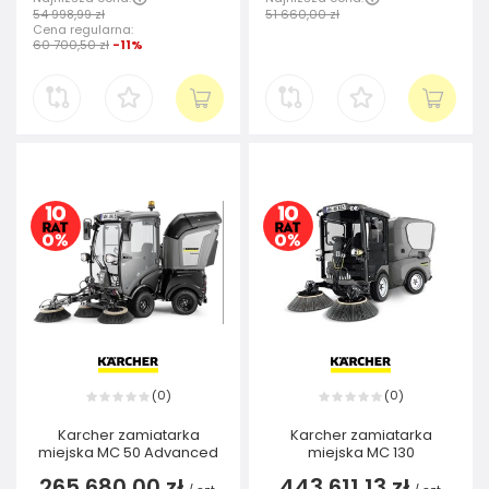
54 998,99 zł
51 660,00 zł
Cena regularna:
60 700,50 zł
-11%
0
0
(
)
(
)
Karcher zamiatarka
Karcher zamiatarka
miejska MC 50 Advanced
miejska MC 130
265 680,00 zł
443 611,13 zł