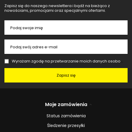
Zapisz się do naszego newslettera i bądź na bieżąco z
nowościami, promocjami oraz specjalnymi ofertami.
Podaj swoje imię
Podaj swój adres e-mail
Wyrażam zgodę na przetwarzanie moich danych osobowych (adres e-mail) na potrzeby wysyłki newslettera z informacją handlową (marketing). Więcej w
Zapisz się
Moje zamówienia
Status zamówienia
Śledzenie przesyłki