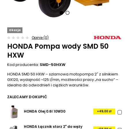
Okazja
Opinie (0)
HONDA Pompa wody SMD 50
HXW
Kod producenta:
SMD-50HXW
HONDA SMD 50 HXW – szlamowa motopompa 2″ z silnikiem
GX120, wydajność ~125 l/min, możliwości pracy „na sucho” –
idealna do odwodnień i ciężkich warunków.
ZALECAMY DOKUPIĆ
HONDA Olej 0.6l 10W30
+49,00 zł
HONDA Łącznik storz 2" do węży