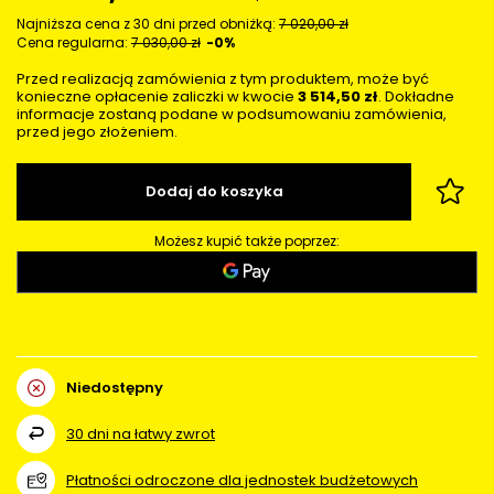
Najniższa cena z 30 dni przed obniżką:
7 020,00 zł
Cena regularna:
7 030,00 zł
-0%
Przed realizacją zamówienia z tym produktem, może być
konieczne opłacenie zaliczki w kwocie
3 514,50 zł
. Dokładne
informacje zostaną podane w podsumowaniu zamówienia,
przed jego złożeniem.
Dodaj do koszyka
Możesz kupić także poprzez:
Niedostępny
30
dni na łatwy zwrot
Płatności odroczone dla jednostek budżetowych