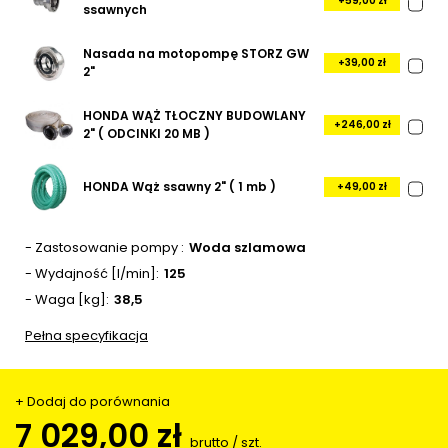
+59,00 zł
ssawnych
Nasada na motopompę STORZ GW
+39,00 zł
2"
HONDA WĄŻ TŁOCZNY BUDOWLANY
+246,00 zł
2" ( ODCINKI 20 MB )
HONDA Wąż ssawny 2" ( 1 mb )
+49,00 zł
- Zastosowanie pompy
Woda szlamowa
- Wydajność [l/min]
125
- Waga [kg]
38,5
Pełna specyfikacja
+ Dodaj do porównania
7 029,00 zł
brutto
/
szt.